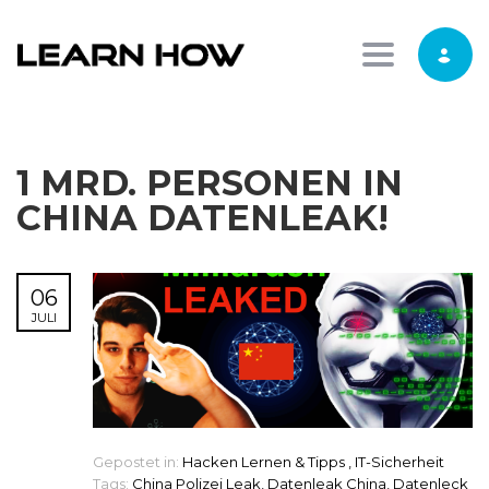
Toggle nav
1 MRD. PERSONEN IN
CHINA DATENLEAK!
06
JULI
Gepostet in:
Hacken Lernen & Tipps
,
IT-Sicherheit
Tags:
China Polizei Leak
,
Datenleak China
,
Datenleck